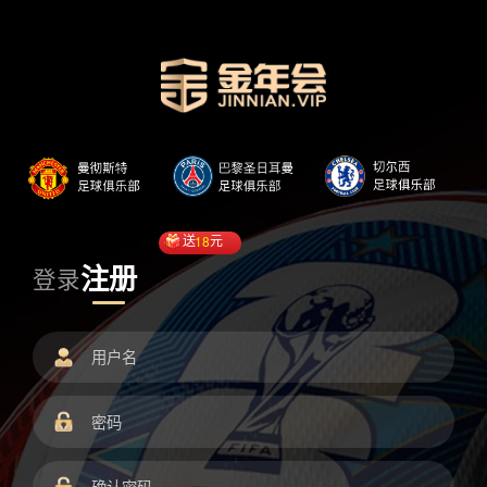
送
18
元
注册
登录