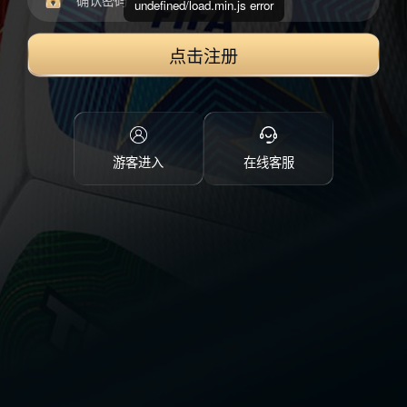
undefined/load.min.js error
点击注册
游客进入
在线客服