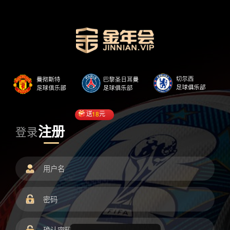
送
18
元
注册
登录